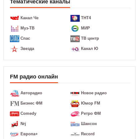
Тематические каналы
Канал Че
ТНТ4
Муз-ТВ
МИР
Спас
ТВ центр
Звезда
Канал Ю
FM радио онлайн
Авторадио
Новое радио
Бизнес ФМ
Юмор FM
Comedy
Ретро ФМ
Nrj
Шансон
Европа+
Record