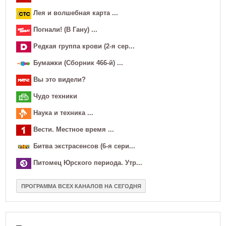
Лея и волшебная карта ...
Погнали! (В Гану) ...
Pедкая грyппа крови (2-я сер...
Бумажки (Сборник 466-й) ...
Вы это видели?
Чудо техники
Наука и техника ...
Вести. Местное время ...
Битва экстраceнсов (6-я сери...
Питомец Юрского периода. Утр...
ПРОГРАММА ВСЕХ КАНАЛОВ НА СЕГОДНЯ